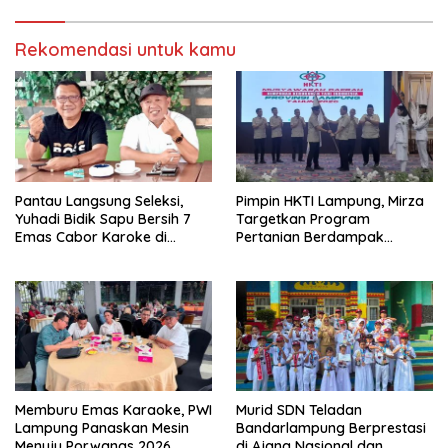
Rekomendasi untuk kamu
Pantau Langsung Seleksi,
Pimpin HKTI Lampung, Mirza
Yuhadi Bidik Sapu Bersih 7
Targetkan Program
Emas Cabor Karoke di
Pertanian Berdampak
Porwanas 2027
Maksimal
Memburu Emas Karaoke, PWI
Murid SDN Teladan
Lampung Panaskan Mesin
Bandarlampung Berprestasi
Menuju Porwanas 2026
di Ajang Nasional dan